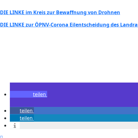
DIE LINKE im Kreis zur Bewaffnung von Drohnen
DIE LINKE zur ÖPNV-Corona Eilentscheidung des Landra
teilen
teilen
teilen