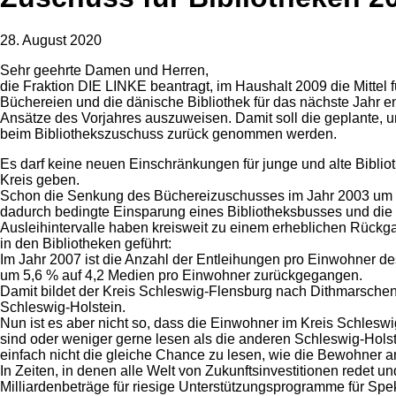
28. August 2020
Sehr geehrte Damen und Herren,
die Fraktion DIE LINKE beantragt, im Haushalt 2009 die Mittel 
Büchereien und die dänische Bibliothek für das nächste Jahr e
Ansätze des Vorjahres auszuweisen. Damit soll die geplante,
beim Bibliothekszuschuss zurück genommen werden.
Es darf keine neuen Einschränkungen für junge und alte Biblio
Kreis geben.
Schon die Senkung des Büchereizuschusses im Jahr 2003 um 
dadurch bedingte Einsparung eines Bibliotheksbusses und die
Ausleihintervalle haben kreisweit zu einem erheblichen Rückg
in den Bibliotheken geführt:
Im Jahr 2007 ist die Anzahl der Entleihungen pro Einwohner d
um 5,6 % auf 4,2 Medien pro Einwohner zurückgegangen.
Damit bildet der Kreis Schleswig-Flensburg nach Dithmarschen 
Schleswig-Holstein.
Nun ist es aber nicht so, dass die Einwohner im Kreis Schles
sind oder weniger gerne lesen als die anderen Schleswig-Holst
einfach nicht die gleiche Chance zu lesen, wie die Bewohner a
In Zeiten, in denen alle Welt von Zukunftsinvestitionen redet u
Milliardenbeträge für riesige Unterstützungsprogramme für Sp