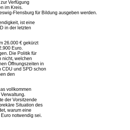
 zur Verfügung
n im Kreis.
leswig-Flensburg für Bildung ausgeben werden.
digkeit, ist eine
 in der letzten
m 26.000 € gekürzt
2.900 Euro.
en. Die Politik für
 nicht, welchen
chen Öffnungszeiten in
von CDU und SPD schon
hen den
 das vollkommen
 Verwaltung.
te der Vorsitzende
prekäre Situation des
det, warum eine
 Euro notwendig sei.