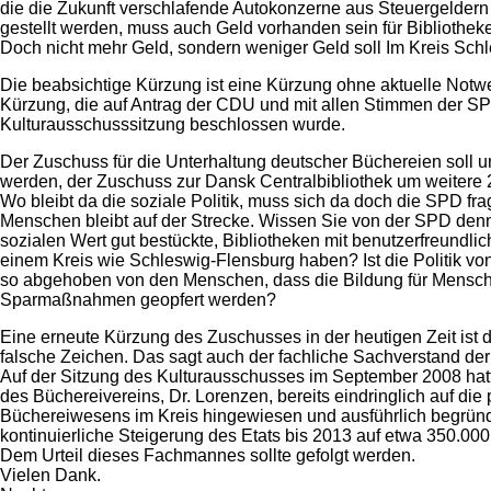
die die Zukunft verschlafende Autokonzerne aus Steuergeldern
gestellt werden, muss auch Geld vorhanden sein für Bibliotheke
Doch nicht mehr Geld, sondern weniger Geld soll Im Kreis Sch
Die beabsichtige Kürzung ist eine Kürzung ohne aktuelle Notwen
Kürzung, die auf Antrag der CDU und mit allen Stimmen der SPD
Kulturausschusssitzung beschlossen wurde.
Der Zuschuss für die Unterhaltung deutscher Büchereien soll u
werden, der Zuschuss zur Dansk Centralbibliothek um weitere 
Wo bleibt da die soziale Politik, muss sich da doch die SPD frag
Menschen bleibt auf der Strecke. Wissen Sie von der SPD denn
sozialen Wert gut bestückte, Bibliotheken mit benutzerfreundli
einem Kreis wie Schleswig-Flensburg haben? Ist die Politik 
so abgehoben von den Menschen, dass die Bildung für Mensc
Sparmaßnahmen geopfert werden?
Eine erneute Kürzung des Zuschusses in der heutigen Zeit ist
falsche Zeichen. Das sagt auch der fachliche Sachverstand der
Auf der Sitzung des Kulturausschusses im September 2008 hat
des Büchereivereins, Dr. Lorenzen, bereits eindringlich auf die 
Büchereiwesens im Kreis hingewiesen und ausführlich begrün
kontinuierliche Steigerung des Etats bis 2013 auf etwa 350.000
Dem Urteil dieses Fachmannes sollte gefolgt werden.
Vielen Dank.