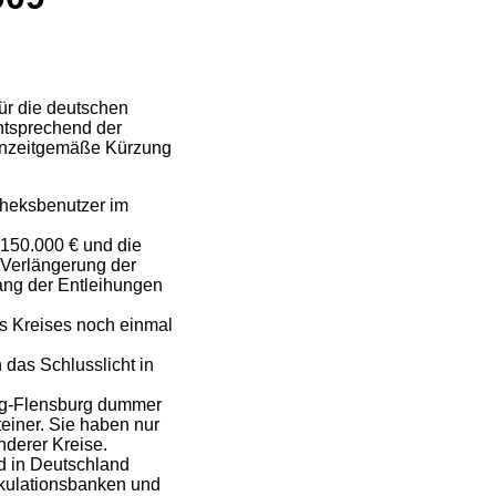
für die deutschen
ntsprechend der
 unzeitgemäße Kürzung
theksbenutzer im
150.000 € und die
 Verlängerung der
ang der Entleihungen
es Kreises noch einmal
das Schlusslicht in
wig-Flensburg dummer
einer. Sie haben nur
nderer Kreise.
nd in Deutschland
ekulationsbanken und