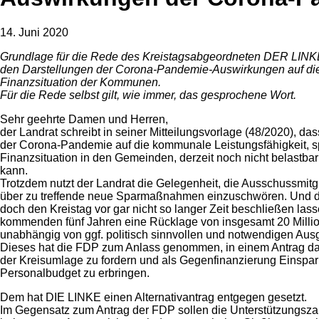
14. Juni 2020
Grundlage für die Rede des Kreistagsabgeordneten DER LINKE
den Darstellungen der Corona-Pandemie-Auswirkungen auf d
Finanzsituation der Kommunen.
Für die Rede selbst gilt, wie immer, das gesprochene Wort.
Sehr geehrte Damen und Herren,
der Landrat schreibt in seiner Mitteilungsvorlage (48/2020), d
der Corona-Pandemie auf die kommunale Leistungsfähigkeit, 
Finanzsituation in den Gemeinden, derzeit noch nicht belastbar
kann.
Trotzdem nutzt der Landrat die Gelegenheit, die Ausschussmitg
über zu treffende neue Sparmaßnahmen einzuschwören. Und da
doch den Kreistag vor gar nicht so langer Zeit beschließen lass
kommenden fünf Jahren eine Rücklage von insgesamt 20 Millio
unabhängig von ggf. politisch sinnvollen und notwendigen Aus
Dieses hat die FDP zum Anlass genommen, in einem Antrag da
der Kreisumlage zu fordern und als Gegenfinanzierung Einspa
Personalbudget zu erbringen.
Dem hat DIE LINKE einen Alternativantrag entgegen gesetzt.
Im Gegensatz zum Antrag der FDP sollen die Unterstützungsz