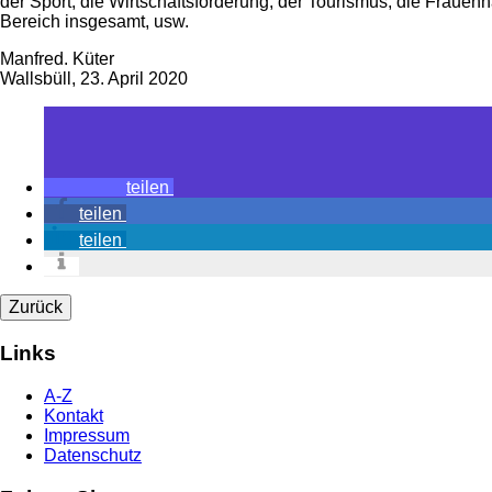
der Sport, die Wirtschaftsförderung, der Tourismus, die Frauenh
Bereich insgesamt, usw.
Manfred. Küter
Wallsbüll, 23. April 2020
teilen
teilen
teilen
Zurück
Links
A-Z
Kontakt
Impressum
Datenschutz