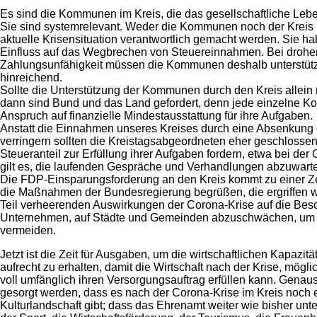
Es sind die Kommunen im Kreis, die das gesellschaftliche Leb
Sie sind systemrelevant. Weder die Kommunen noch der Kreis 
aktuelle Krisensituation verantwortlich gemacht werden. Sie h
Einfluss auf das Wegbrechen von Steuereinnahmen. Bei drohe
Zahlungsunfähigkeit müssen die Kommunen deshalb unterstütz
hinreichend.
Sollte die Unterstützung der Kommunen durch den Kreis allein 
dann sind Bund und das Land gefordert, denn jede einzelne 
Anspruch auf finanzielle Mindestausstattung für ihre Aufgaben.
Anstatt die Einnahmen unseres Kreises durch eine Absenkung
verringern sollten die Kreistagsabgeordneten eher geschlosse
Steueranteil zur Erfüllung ihrer Aufgaben fordern, etwa bei der
gilt es, die laufenden Gespräche und Verhandlungen abzuwart
Die FDP-Einsparungsforderung an den Kreis kommt zu einer Zeit
die Maßnahmen der Bundesregierung begrüßen, die ergriffen 
Teil verheerenden Auswirkungen der Corona-Krise auf die Besch
Unternehmen, auf Städte und Gemeinden abzuschwächen, um 
vermeiden.
Jetzt ist die Zeit für Ausgaben, um die wirtschaftlichen Kapazi
aufrecht zu erhalten, damit die Wirtschaft nach der Krise, mögli
voll umfänglich ihren Versorgungsauftrag erfüllen kann. Genau
gesorgt werden, dass es nach der Corona-Krise im Kreis noch e
Kulturlandschaft gibt; dass das Ehrenamt weiter wie bisher unte