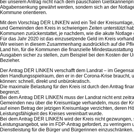
bei unserem Antrag nicht nach dem pauschalen Gießkannenpri
Abgabensenkung gewährt werden, sondern sich an der Notlage
Kommune orientieren.
Mit dem Vorschlag DER LINKEN wird ein Teil der Kreisumlage, 
und Gemeinden den Kreis in schwierigen Zeiten unterstützt hab
Kommunen zurückerstattet, je nachdem, wie die akute Notlage d
Für das Jahr 2020 ist das einzusetzende Geld im Kreis vorhan
Wir weisen in diesem Zusammenhang ausdrücklich auf die Pfli
Land hin, für die Kommunen die finanzielle Mindestausstattung
Ausgaben sicher zu stellen, zum Beispiel bei den Kosten der Unt
Bezieher.
Der Antrag DER LINKEN verschafft dem Landrat – im Gegensa
den Handlungsspielraum, den er in der Corona-Krise braucht, 
können: schnell, direkt und unbürokratisch.
Die maximale Belastung für den Kreis ist durch den Antrag fina
begrenzt.
Bei dem Antrag DER LINKEN muss der Landrat nicht erst zeitr
Gemeinden neu über die Kreisumlage verhandeln, muss der Kre
auf einen Betrag der jetzigen Kreisumlage verzichten, deren H
Leistungsfähigkeit des Kreises vereinbart wurde.
Bei dem Antrag DER LINKEN wird der Kreis nicht gezwungen, 
Leistungsangebot, wie im FDP-Antrag gefordert, zu verringern 
Dienstleistung für die Bürger und Bürgerinnen einzuschränken.