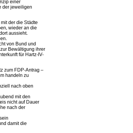
nzip einer
 der jeweiligen
mit der die Städte
en, wieder an die
ort aussieht.
den.
cht von Bund und
 zur Bewältigung ihrer
erkunft für Hartz-IV-
tz zum FDP-Antrag –
um handeln zu
nziell nach oben
aubend mit den
is nicht auf Dauer
öhe nach der
sein
und damit die