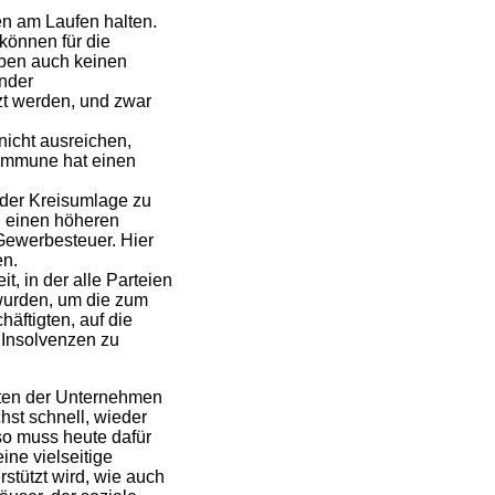
en am Laufen halten.
können für die
aben auch keinen
nder
t werden, und zwar
nicht ausreichen,
Kommune hat einen
 der Kreisumlage zu
n einen höheren
 Gewerbesteuer. Hier
en.
, in der alle Parteien
wurden, um die zum
äftigten, auf die
Insolvenzen zu
täten der Unternehmen
chst schnell, wieder
so muss heute dafür
ine vielseitige
rstützt wird, wie auch